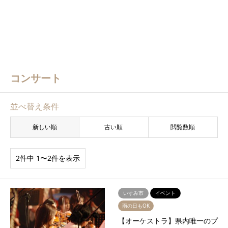
コンサート
並べ替え条件
新しい順
古い順
閲覧数順
2件中 1〜2件を表示
いすみ市
イベント
雨の日もOK
【オーケストラ】県内唯一のプ