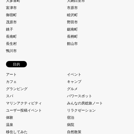
大多喜町
大網白里市
富津市
市原市
御宿町
睦沢町
茂原市
野田市
銚子
鋸南町
長南町
長柄町
長生村
館山市
鴨川市
目的
アート
イベント
カフェ
キャンプ
グランピング
グルメ
スパ
パワースポット
マリンアクティビティ
みんなの房総旅ノート
ユーザー投稿イベント
リラクゼーション
体験
宿泊
温泉
病院
移住してみた
自然散策