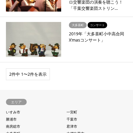
ロ交響楽団の演奏を聴こう！
「千葉交響楽団ストリン…
大多喜町
コンサート
2019年「大多喜町小中高合同
X’masコンサート」
2件中 1〜2件を表示
エリア
いすみ市
一宮町
勝浦市
千葉市
南房総市
君津市