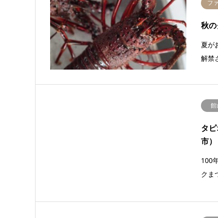
フ
秋の
夏が
解禁
館
タピ
市）
10
クま