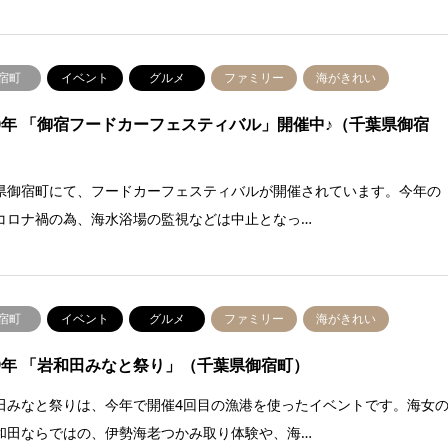
宿町
イベント
グルメ
ファミリー
海がきれい
20年 「御宿フードカーフェスティバル」開催中♪（千葉県御宿
県御宿町にて、フードカーフェスティバルが開催されています。今年の
コロナ禍の為、海水浴場の監視などは中止となっ…
宿町
イベント
グルメ
ファミリー
海がきれい
19年 「岩和田みなと祭り」（千葉県御宿町）
田みなと祭りは、今年で開催4回目の漁港を使ったイベントです。海女
和田ならではの、伊勢海老つかみ取り体験や、海…