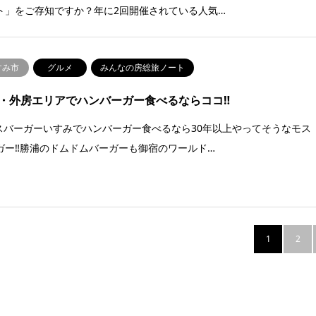
ト」をご存知ですか？年に2回開催されている人気…
すみ市
グルメ
みんなの房総旅ノート
・外房エリアでハンバーガー食べるならココ‼️
モスバーガーいすみでハンバーガー食べるなら30年以上やってそうなモス
ガー‼️勝浦のドムドムバーガーも御宿のワールド…
1
2