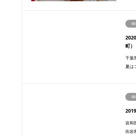
御
20
町）
千葉
夏は
御
20
岩和
街岩