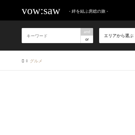
vow:saw
- 絆を結ぶ房総の旅 -
and
エリアから選ぶ
or
グルメ