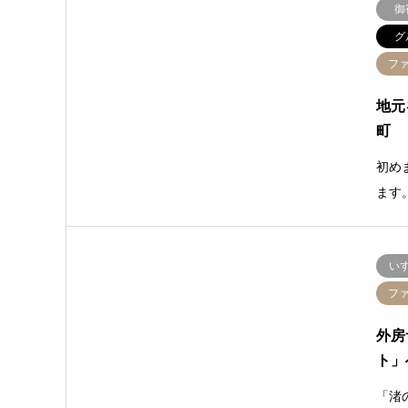
御
グ
フ
地元
町
初め
ます
い
フ
外房
ト」
「渚