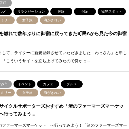
宿町
ルメ
リラクゼーション
体験
宿泊
観光スポット
ァミリー
女子旅
海がきれい
を離れて数年ぶりに御宿に戻ってきた町民Aから見た今の御宿
まして、ライターに新規登録させていただきました「わっさん」と申し
。「こういうサイトを立ち上げてみたので良かっ…
すみ市
イベント
カフェ
グルメ
ァミリー
女子旅
海がきれい
サイクルサポーターズおすすめ「渚のファーマーズマーケッ
へ行ってみよう…
のファーマーズマーケット」へ行ってみよう！「渚のファーマーズマー