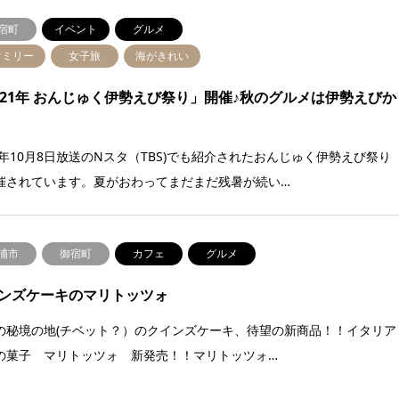
宿町
イベント
グルメ
ァミリー
女子旅
海がきれい
021年 おんじゅく伊勢えび祭り」開催♪秋のグルメは伊勢えびか
21年10月8日放送のNスタ（TBS)でも紹介されたおんじゅく伊勢えび祭り
催されています。夏がおわってまだまだ残暑が続い…
浦市
御宿町
カフェ
グルメ
ンズケーキのマリトッツォ
の秘境の地(チベット？）のクインズケーキ、待望の新商品！！イタリア
の菓子 マリトッツォ 新発売！！マリトッツォ…