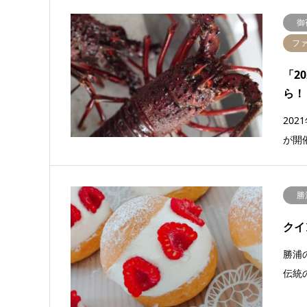
御
フ
「2
ら！
20
が開
勝
クイ
勝浦
伝統