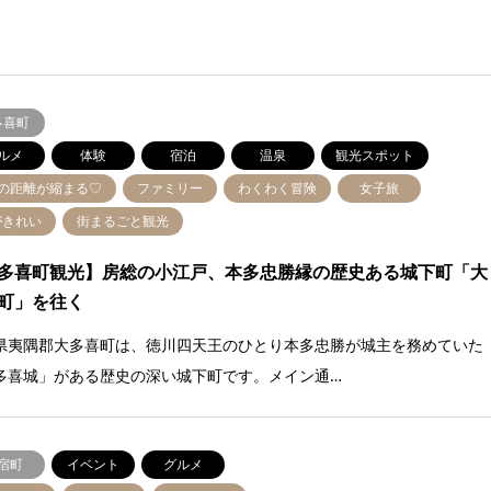
多喜町
ルメ
体験
宿泊
温泉
観光スポット
人の距離が縮まる♡
ファミリー
わくわく冒険
女子旅
がきれい
街まるごと観光
多喜町観光】房総の小江戸、本多忠勝縁の歴史ある城下町「大
町」を往く
県夷隅郡大多喜町は、徳川四天王のひとり本多忠勝が城主を務めていた
多喜城」がある歴史の深い城下町です。メイン通…
宿町
イベント
グルメ