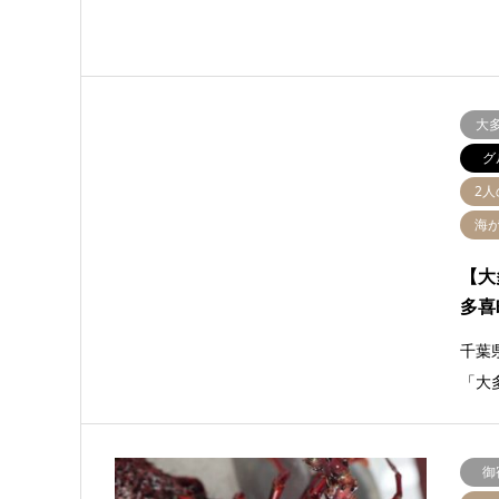
大
グ
2
海
【大
多喜
千葉
「大
御