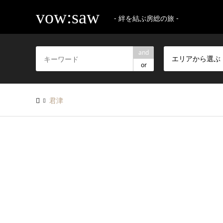
vow:saw
- 絆を結ぶ房総の旅 -
and
エリアから選ぶ
or
君津