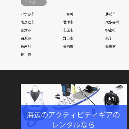
エリア
いすみ市
一宮町
勝浦市
南房総市
君津市
大多喜町
富津市
市原市
御宿町
茂原市
野田市
銚子
長南町
長柄町
長生村
鴨川市