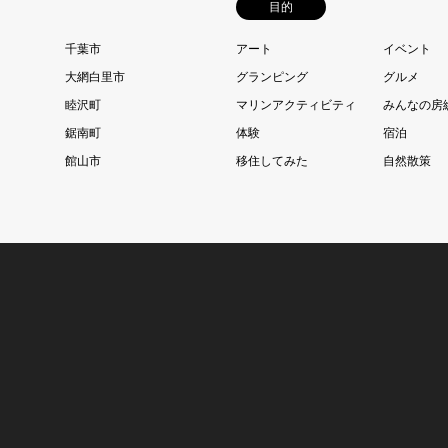
目的
千葉市
アート
イベント
大網白里市
グランピング
グルメ
睦沢町
マリンアクティビティ
みんなの房
鋸南町
体験
宿泊
館山市
移住してみた
自然散策