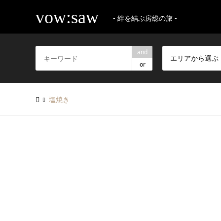
vow:saw
- 絆を結ぶ房総の旅 -
and
エリアから選ぶ
or
塩焼き