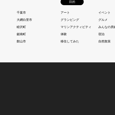
目的
千葉市
アート
イベント
大網白里市
グランピング
グルメ
睦沢町
マリンアクティビティ
みんなの房
鋸南町
体験
宿泊
館山市
移住してみた
自然散策