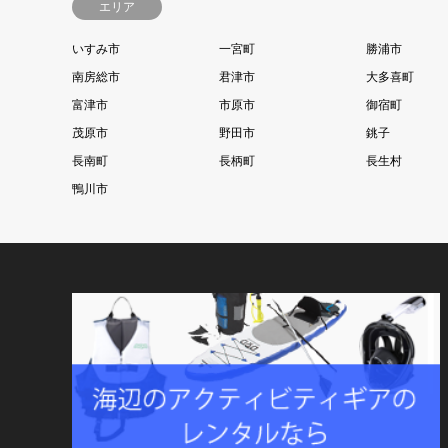
エリア
いすみ市
一宮町
勝浦市
南房総市
君津市
大多喜町
富津市
市原市
御宿町
茂原市
野田市
銚子
長南町
長柄町
長生村
鴨川市