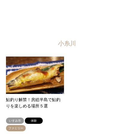
小糸川
鮎釣り解禁！房総半島で鮎釣
りを楽しめる場所５選
いすみ市
体験
ファミリー