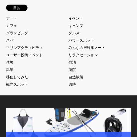
目的
アート
イベント
カフェ
キャンプ
グランピング
グルメ
スパ
パワースポット
マリンアクティビティ
みんなの房総旅ノート
ユーザー投稿イベント
リラクゼーション
体験
宿泊
温泉
病院
移住してみた
自然散策
観光スポット
遺跡