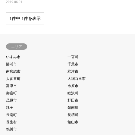
2019.06.01
1件中 1件を表示
エリア
いすみ市
一宮町
勝浦市
千葉市
南房総市
君津市
大多喜町
大網白里市
富津市
市原市
御宿町
睦沢町
茂原市
野田市
銚子
鋸南町
長南町
長柄町
長生村
館山市
鴨川市