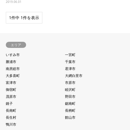
2019.06.01
1件中 1件を表示
エリア
いすみ市
一宮町
勝浦市
千葉市
南房総市
君津市
大多喜町
大網白里市
富津市
市原市
御宿町
睦沢町
茂原市
野田市
銚子
鋸南町
長南町
長柄町
長生村
館山市
鴨川市