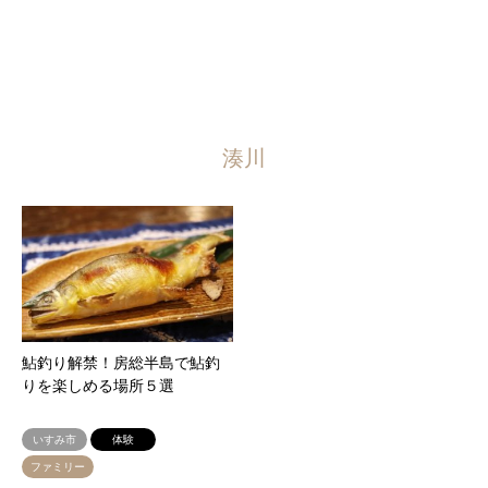
湊川
鮎釣り解禁！房総半島で鮎釣
りを楽しめる場所５選
いすみ市
体験
ファミリー