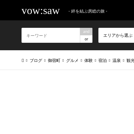
vow:saw
- 絆を結ぶ房総の旅 -
and
エリアから選ぶ
or
ブログ
御宿町
グルメ
体験
宿泊
温泉
観