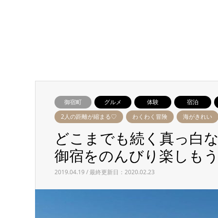
御宿町
グルメ
体験
宿泊
2人の距離が縮まる♡
わくわく冒険
海がきれい
どこまでも続く真っ白
御宿をのんびり楽しもう
2019.04.19 / 最終更新日：2020.02.23