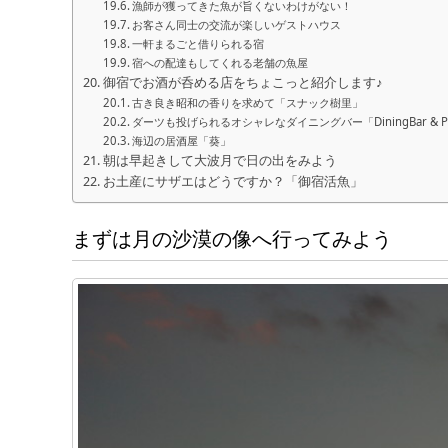
漁師が獲ってきた魚が旨くないわけがない！
お客さん同士の交流が楽しいゲストハウス
一軒まるごと借りられる宿
宿への配達もしてくれる老舗の魚屋
御宿でお酒が呑める店をちょこっと紹介します♪
古き良き昭和の香りを求めて「スナック樹里」
ダーツも投げられるオシャレなダイニングバー「DiningBar & Pu
海辺の居酒屋「葵」
朝は早起きして大波月で日の出をみよう
お土産にサザエはどうですか？「御宿活魚」
まずは月の沙漠の像へ行ってみよう