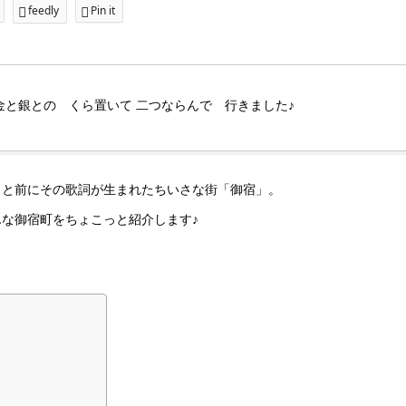
feedly
Pin it
金と銀との くら置いて 二つならんで 行きました♪
っと前にその歌詞が生まれたちいさな街「御宿」。
な御宿町をちょこっと紹介します♪
。