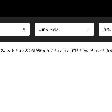
目的から選ぶ
特徴
光スポット
2人の距離が縮まる♡
わくわく冒険
海がきれい
街