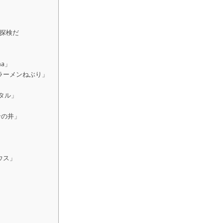
探検だ
a」
ラーメンねぶり」
タル」
岩の井」
ウス」