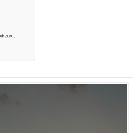
b ZERO」