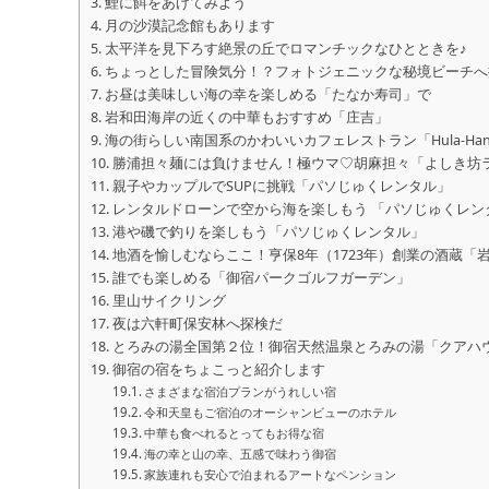
鯉に餌をあげてみよう
月の沙漠記念館もあります
太平洋を見下ろす絶景の丘でロマンチックなひとときを♪
ちょっとした冒険気分！？フォトジェニックな秘境ビーチへ
お昼は美味しい海の幸を楽しめる「たなか寿司」で
岩和田海岸の近くの中華もおすすめ「庄吉」
海の街らしい南国系のかわいいカフェレストラン「Hula-Han
勝浦担々麺には負けません！極ウマ♡胡麻担々「よしき坊
親子やカップルでSUPに挑戦「パソじゅくレンタル」
レンタルドローンで空から海を楽しもう 「パソじゅくレン
港や磯で釣りを楽しもう「パソじゅくレンタル」
地酒を愉しむならここ！亨保8年（1723年）創業の酒蔵「
誰でも楽しめる「御宿パークゴルフガーデン」
里山サイクリング
夜は六軒町保安林へ探検だ
とろみの湯全国第２位！御宿天然温泉とろみの湯「クアハ
御宿の宿をちょこっと紹介します
さまざまな宿泊プランがうれしい宿
令和天皇もご宿泊のオーシャンビューのホテル
中華も食べれるとってもお得な宿
海の幸と山の幸、五感で味わう御宿
家族連れも安心で泊まれるアートなペンション