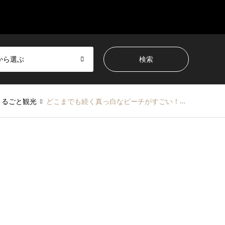
から選ぶ
まるごと観光
どこまでも続く真っ白なビーチがすごい！月の沙漠の街御宿をのんびり楽しもう♪