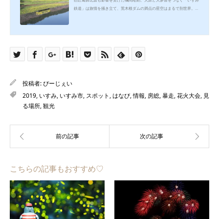
鉄道」は旅情を掻き立て、荒木根ダムの満点の星空はまるで別世界。
いすみ外房フィルムコミッションの活躍によるロケ誘致も盛んに行わ
れ、港では「港の朝市」が毎週開催されます。 老舗の酒蔵の酒を愉し
みながら、新鮮な食材を頂く。 いすみ市は訪れた方、ひとりひとりの
楽しみ方を見つけられる場所です。旅のスタートは港の朝市から Vie
w this post on Instagram Kyoko Fujikawaさん(@kyoko_fujikawa)
がシェアした投稿 - 2017年11月月11日午後9時02...
投稿者:
ぴーじぇい
2019
,
いすみ
,
いすみ市
,
スポット
,
はなび
,
情報
,
房総
,
暴走
,
花火大会
,
見
る場所
,
観光
こちらの記事もおすすめ♡