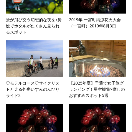
蛍が飛び交う幻想的な夜を♪房
2019年 一宮町納涼花火大会
総でホタルがたくさん見られ
（一宮町）2019年8月3日
るスポット
♡モデルコース♡サイクリス
【2025年夏】千葉で女子旅グ
トと走る外房いすみのんびり
ランピング！星空観賞×癒しの
ライド2
おすすめスポット5選