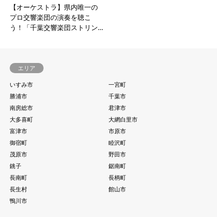
【オーケストラ】県内唯一の
プロ交響楽団の演奏を聴こ
う！「千葉交響楽団ストリン…
エリア
いすみ市
一宮町
勝浦市
千葉市
南房総市
君津市
大多喜町
大網白里市
富津市
市原市
御宿町
睦沢町
茂原市
野田市
銚子
鋸南町
長南町
長柄町
長生村
館山市
鴨川市