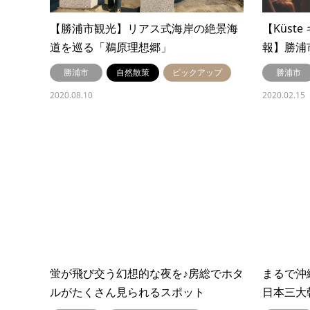
【勝浦市観光】リアス式海岸の絶景海
【Küst
道を巡る「鵜原理想郷」
報】勝浦
勝浦市
自然散策
ピックアップ
勝浦市
2020.08.10
2020.02.15
蛍が飛び交う幻想的な夜を♪房総でホタ
まるで沖
ルがたくさん見られるスポット
日本三大