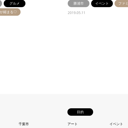
グルメ
勝浦市
イベント
ファ
離が縮まる♡
2019.05.11
目的
千葉市
アート
イベント