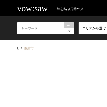
vow:saw
- 絆を結ぶ房総の旅 -
and
エリアから選ぶ
or
勝浦市