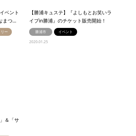
りイベント
【勝浦キュステ】『よしもとお笑いラ
なまつ…
イブin勝浦』のチケット販売開始！
ミリー
勝浦市
イベント
2020.01.25
り」＆「サ