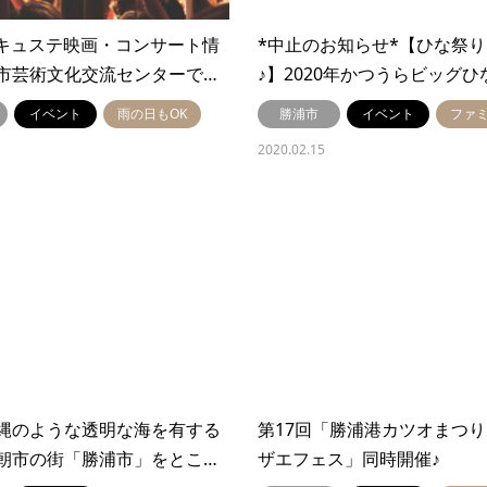
e キュステ映画・コンサート情
*中止のお知らせ*【ひな祭
市芸術文化交流センターで…
♪】2020年かつうらビッグひ
イベント
雨の日もOK
勝浦市
イベント
ファ
2020.02.15
縄のような透明な海を有する
第17回「勝浦港カツオまつ
朝市の街「勝浦市」をとこ…
ザエフェス」同時開催♪