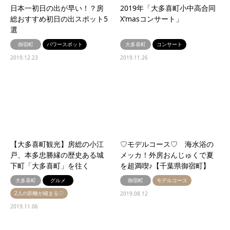
日本一初日の出が早い！？房
2019年「大多喜町小中高合同
総おすすめ初日の出スポット5
X’masコンサート」
選
御宿町
パワースポット
大多喜町
コンサート
2019.12.23
2019.11.26
【大多喜町観光】房総の小江
♡モデルコース♡ 海水浴の
戸、本多忠勝縁の歴史ある城
メッカ！外房おんじゅくで夏
下町「大多喜町」を往く
を超満喫♪【千葉県御宿町】
大多喜町
グルメ
御宿町
モデルコース
2人の距離が縮まる♡
2019.08.12
2019.11.06