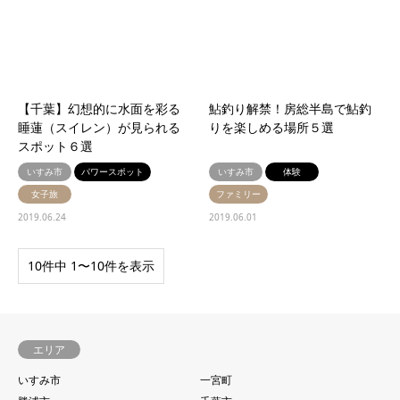
【千葉】幻想的に水面を彩る
鮎釣り解禁！房総半島で鮎釣
睡蓮（スイレン）が見られる
りを楽しめる場所５選
スポット６選
いすみ市
パワースポット
いすみ市
体験
女子旅
ファミリー
2019.06.24
2019.06.01
10件中 1〜10件を表示
エリア
いすみ市
一宮町