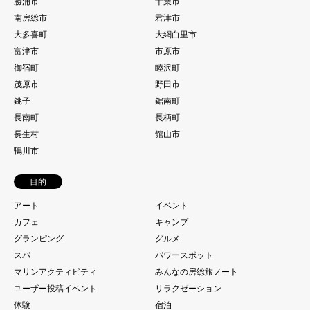
勝浦市
千葉市
南房総市
君津市
大多喜町
大網白里市
富津市
市原市
御宿町
睦沢町
茂原市
野田市
銚子
鋸南町
長南町
長柄町
長生村
館山市
鴨川市
目的
アート
イベント
カフェ
キャンプ
グランピング
グルメ
スパ
パワースポット
マリンアクティビティ
みんなの房総旅ノート
ユーザー投稿イベント
リラクゼーション
体験
宿泊