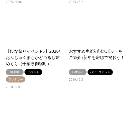
2025.07.06
2025.06.21
【ひな祭りイベント♪】2020年
おすすめ房総初詣スポットを
おんじゅくまちかどつるし雛
ご紹介♪新年を房総で祝おう！
めぐり（千葉県御宿町）
御宿町
イベント
いすみ市
パワースポット
ファミリー
2019.12.31
2020.02.07